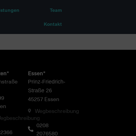
istungen
Team
Kontakt
ten*
Essen*
hstraße
Prinz-Friedrich-
Straße 26
99
45257 Essen
ten
Wegbeschreibung
egbeschreibung
0208
02366
2076580