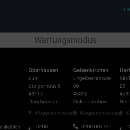
Le
Wartungsmodus
Oberhausen
Gelsenkirchen
Her
Zum
Engelbertstraße
Kirc
Steigerhaus 8
30
28
46117
45892
456
Oberhausen
Gelsenkirchen
Her
Wegbeschreibung
Wegbeschreibung
W
0208
0209 604760
chließlich